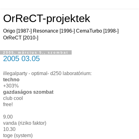
OrReCT-projektek
Origo [1987-] Resonance [1996-] CemaTurbo [1998-]
OrReCT [2010-]
2005. március 5., szombat
2005 03.05
illegalparty - optimal- d250 laboratórium:
techno
+303%
gazdaságos szombat
club cool
free!
9.00
vanda (riziko faktor)
10.30
toge (system)